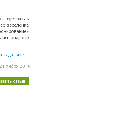
ва взрослых и
ее заселение.
ронирование»,
лись впервые.
ать дальше
2 ноября 2014
бавить отзыв