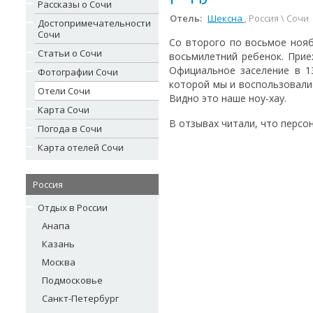
Рассказы о Сочи
Отель:
Шексна
, Россия \ Сочи
Достопримечательности
Сочи
Со второго по восьмое нояб
Статьи о Сочи
восьмилетний ребенок. Приех
Официальное заселение в 13
Фотографии Сочи
которой мы и воспользовалис
Отели Сочи
Видно это наше ноу-хау.
Карта Сочи
В отзывах читали, что персона
Погода в Сочи
Карта отелей Сочи
Россия
Отдых в России
Анапа
Казань
Москва
Подмосковье
Санкт-Петербург