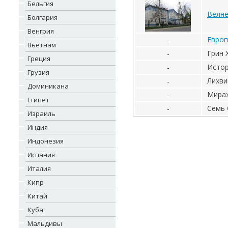
Бельгия
Велне
Болгария
Венгрия
Европ
-
Вьетнам
Грин 
-
Греция
Исто
-
Грузия
Лихви
-
Доминикана
Мира
-
Египет
Семь 
-
Израиль
Индия
Индонезия
Испания
Италия
Кипр
Китай
Куба
Мальдивы