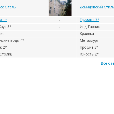
сс Отель
Демидовский Стил
а 1*
Грумант 3*
-
Хаус 3*
Инд-Гарник
-
рия
Краинка
-
нские воды 4*
Металлург
-
ж 2*
Профит 3*
-
Столиц
Юность 2*
-
Все от