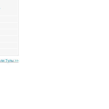
ь
ели Тулы >>