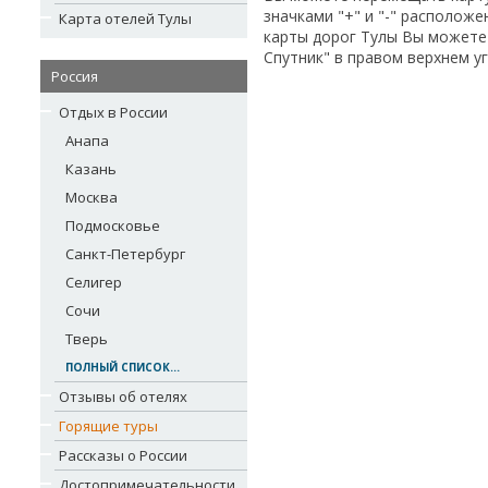
значками "+" и "-" располож
Карта отелей Тулы
карты дорог Тулы Вы можете
Спутник" в правом верхнем уг
Россия
Отдых в России
Анапа
Казань
Москва
Подмосковье
Санкт-Петербург
Селигер
Сочи
Тверь
ПОЛНЫЙ СПИСОК...
Отзывы об отелях
Горящие туры
Рассказы о России
Достопримечательности