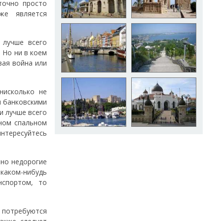
точно просто
же является
 лучше всего
 Но ни в коем
вая война или
нисколько не
я банковскими
и лучше всего
нном спальном
нтересуйтесь
ьно недорогие
 каком-нибудь
нспортом, то
 потребуются