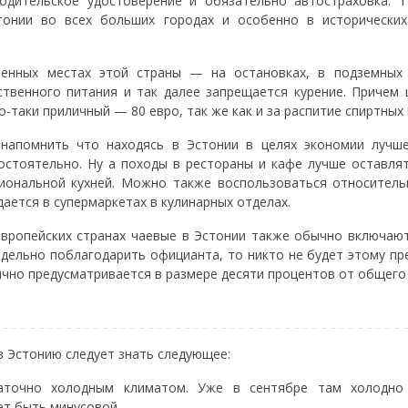
одительское удостоверение и обязательно автостраховка. Т
тонии во всех больших городах и особенно в исторических
.
енных местах этой страны — на остановках, в подземных 
твенного питания и так далее запрещается курение. Причем
-таки приличный — 80 евро, так же как и за распитие спиртных 
напомнить что находясь в Эстонии в целях экономии лучш
остоятельно. Ну а походы в рестораны и кафе лучше оставля
циональной кухней. Можно также воспользоваться относитель
ается в супермаркетах в кулинарных отделах.
европейских странах чаевые в Эстонии также обычно включают
тдельно поблагодарить официанта, то никто не будет этому пр
чно предусматривается в размере десяти процентов от общего 
в Эстонию следует знать следующее:
таточно холодным климатом. Уже в сентябре там холодн
т быть минусовой.