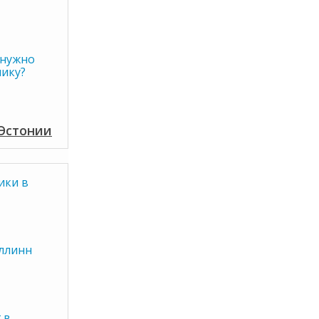
 нужно
ику?
 Эстонии
ики в
ллинн
 в