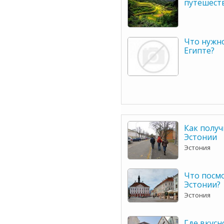
путешеств
Что нужно
Египте?
Как получи
Эстонии
Эстония
Что посм
Эстонии?
Эстония
Где вкус