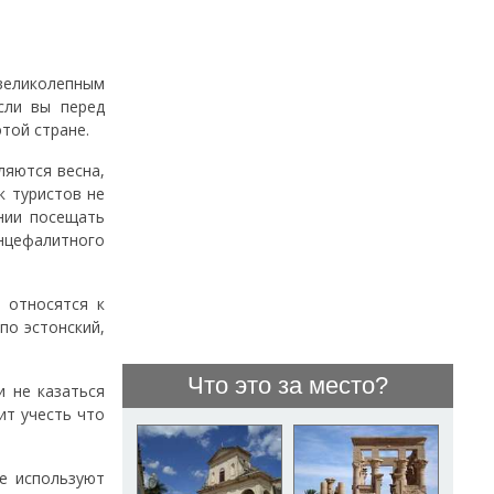
еликолепным
сли вы перед
той стране.
яются весна,
к туристов не
нии посещать
энцефалитного
 относятся к
по эстонский,
Что это за место?
и не казаться
ит учесть что
е используют