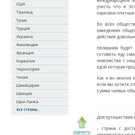
международное в
США
учесть что в Эс
Таиланд
парковки платные
Тунис
Во всех обществ
Турция
заведениях общес
Украина
действие довольно
Финляндия
Нелишним будет 
Франция
готовить еду сам
знакомства с на
Хорватия
едой которая прод
Черногория
Чехия
Как и во многих 
если вы хотите о
Швейцария
Сумма чаевых обы
Швеция
Шри-Ланка
ВСЕ СТРАНЫ...
Для путешествия 
- страна с дос
оценить
температура може