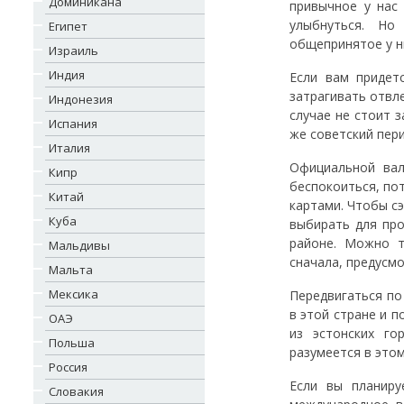
Доминикана
привычное у нас
улыбнуться. Но
Египет
общепринятое у ни
Израиль
Индия
Если вам придет
затрагивать отвле
Индонезия
случае не стоит 
Испания
же советский пери
Италия
Официальной вал
Кипр
беспокоиться, по
Китай
картами. Чтобы с
Куба
выбирать для про
районе. Можно т
Мальдивы
сначала, предусм
Мальта
Мексика
Передвигаться по
в этой стране и п
ОАЭ
из эстонских г
Польша
разумеется в это
Россия
Если вы планиру
Словакия