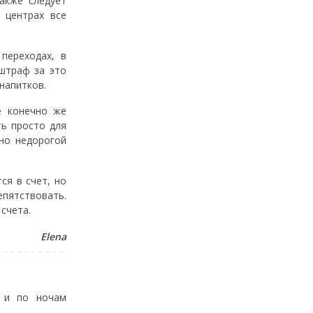
акже следует
 центрах все
переходах, в
 штраф за это
напитков.
е конечно же
ть просто для
но недорогой
ся в счет, но
епятствовать.
счета.
Elena
о и по ночам