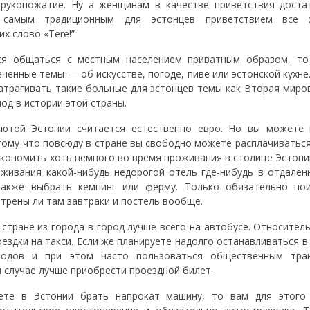
 рукопожатие. Ну а женщинам в качестве приветствия доста
 самым традиционным для эстонцев приветствием все 
х слово «Tere!”
ся общаться с местным населением приватным образом, то
ченные темы — об искусстве, погоде, пиве или эстонской кухне.
затрагивать такие больные для эстонцев темы как Вторая миро
од в истории этой страны.
ютой Эстонии считается естественно евро. Но вы можете 
тому что повсюду в стране вы свободно можете расплачиватьс
экономить хоть немного во время проживания в столице Эстони
живания какой-нибудь недорогой отель где-нибудь в отдале
акже выбрать кемпинг или ферму. Только обязательно пои
отрены ли там завтраки и постель вообще.
 стране из города в город лучше всего на автобусе. Относител
оездки на такси. Если же планируете надолго останавливаться в
ородов и при этом часто пользоваться общественным тра
м случае лучше приобрести проездной билет.
ете в Эстонии брать напрокат машину, то вам для этого