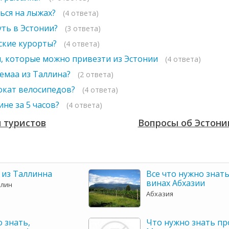
ься на лыжах?
(4 ответа)
ть в Эстонии?
(3 ответа)
ские курорты?
(4 ответа)
, которые можно привезти из Эстонии
(4 ответа)
ремаа из Таллина?
(2 ответа)
рокат велосипедов?
(4 ответа)
не за 5 часов?
(4 ответа)
 туристов
Вопросы об Эстони
 из Таллинна
Все что нужно знать
винах Абхазии
ллин
Абхазия
 знать,
Что нужно знать пр