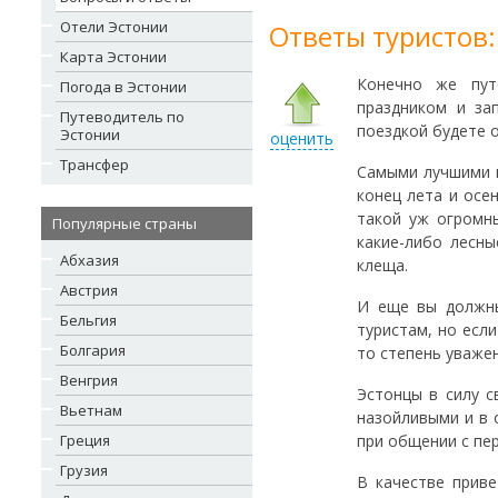
Отели Эстонии
Ответы туристов:
Карта Эстонии
Конечно же пут
Погода в Эстонии
праздником и за
Путеводитель по
поездкой будете о
Эстонии
оценить
Трансфер
Самыми лучшими 
конец лета и осен
такой уж огромн
Популярные страны
какие-либо лесны
Абхазия
клеща.
Австрия
И еще вы должны
Бельгия
туристам, но есл
Болгария
то степень уважен
Венгрия
Эстонцы в силу с
Вьетнам
назойливыми и в 
Греция
при общении с пе
Грузия
В качестве прив