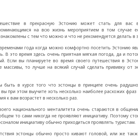
ешествие в прекрасную Эстонию может стать для вас в
поминающимся на всю жизнь мероприятием в том случае е
знакомлены с тем что можно и что не рекомендуется делать в э
временами года когда можно комфортно посетить Эстонию явл
ь. В это время здесь очень приятная мягкая погода, да и пото
ый. Если вы планируете во время своего путешествия в Эсто
е массивы, то лучше на всякий случай сделать прививку от 
 быть в курсе того что эстонцы в принципе очень радушно
и вы при этом выучите хоть несколько наиболее расхожих фраз 
ия к вам возрастет в несколько раз.
воего национального менталитета очень стараются в общени
общем то сами никогда не проявляют инициативу. Поэтому сто
рсоналом инициативу обычно приходиться проявлять туристам.
етствия эстонцы обычно просто кивают головой, или же такж