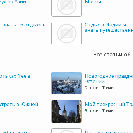
уя по Азии
Москве
 знать об отдыхе в
Отдых в Индии: что
знать путешественн
Все статьи об
ть tax free в
Новогодние праздн
Эстонии
Эстония, Таллин
отреть в Южной
Мой прекрасный Та
Эстония, Таллин
но и бюджетно
Прогулка и шоппинг