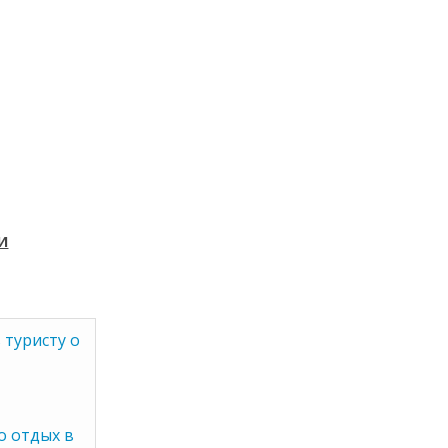
и
 туристу о
о отдых в