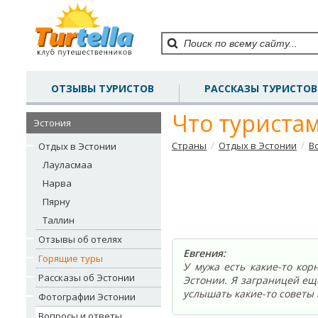
ОТЗЫВЫ ТУРИСТОВ
РАССКАЗЫ ТУРИСТОВ
Что туристам
Эстония
/
/
Страны
Отдых в Эстонии
В
Отдых в Эстонии
Лауласмаа
Нарва
Пярну
Таллин
Отзывы об отелях
Евгения:
Горящие туры
У мужа есть какие-то кор
Рассказы об Эстонии
Эстонии. Я заграницей ещ
услышать какие-то советы 
Фотографии Эстонии
Вопросы и ответы