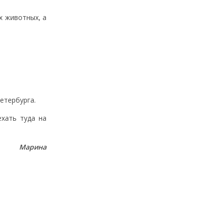
х животных, а
Петербурга.
ехать туда на
Марина