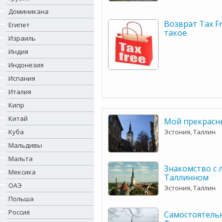
Доминикана
Возврат Tax Fr
Египет
такое
Израиль
Индия
Индонезия
Испания
Италия
Кипр
Китай
Мой прекрасн
Куба
Эстония, Таллин
Мальдивы
Мальта
Знакомство с 
Мексика
Таллинном
ОАЭ
Эстония, Таллин
Польша
Россия
Самостоятель