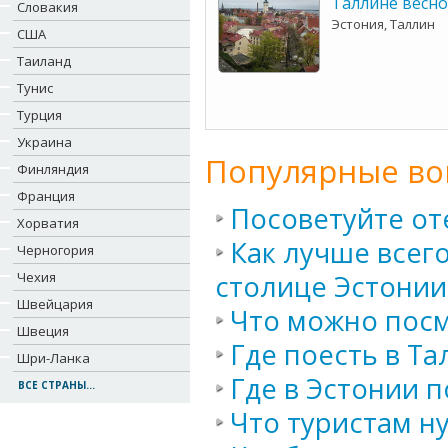
Таллине весно
Словакия
Эстония, Таллин
США
Таиланд
Тунис
Турция
Украина
Популярные во
Финляндия
Франция
Посоветуйте от
Хорватия
Как лучше всего
Черногория
Чехия
столице Эстонии
Швейцария
Что можно посм
Швеция
Где поесть в Та
Шри-Ланка
Где в Эстонии п
ВСЕ СТРАНЫ...
Что туристам н