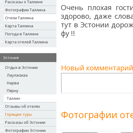
Рассказы о Таллине
Очень плохая гост
Фотографии Таллина
здорово, даже слов
Отели Таллина
тут в Эстонии доро
Карта Таллина
фу !!
Погода в Таллине
Карта отелей Таллина
Эстония
Новый комментарий
Отдых в Эстонии
Лауласмаа
Нарва
Пярну
Таллин
Отзывы об отелях
Фотографии оте
Горящие туры
Рассказы об Эстонии
Фотографии Эстонии